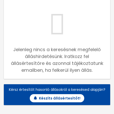
Jelenleg nincs a keresésnek megfelelő
álláshirdetésünk. Iratkozz fel
állásértesítőre és azonnal tájékoztatunk
emailben, ha felkerül ilyen állás.
Kérsz értesítőt hasonló állásokról a keresésed alapján?
Készíts állásértesítőt!