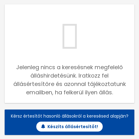
Jelenleg nincs a keresésnek megfelelő
álláshirdetésünk. Iratkozz fel
állásértesítőre és azonnal tájékoztatunk
emailben, ha felkerül ilyen állás.
Kérsz értesítőt hasonló állásokról a keresésed alapján?
Készíts állásértesítőt!