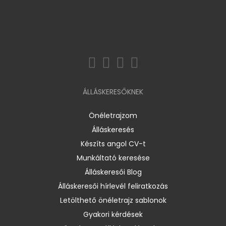
ÁLLÁSKERESŐKNEK
Önéletrajzom
Álláskeresés
Készíts angol CV-t
Munkáltató keresése
Álláskeresői Blog
Álláskeresői hírlevél feliratkozás
Letölthető önéletrajz sablonok
Gyakori kérdések