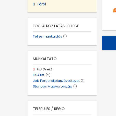
Töröl
FOGLALKOZTATÁS JELLEGE
Teljes munkaidős
(1)
MUNKÁLTATÓ
HD Direkt
HSA Kft.
(2)
Job Force Iskolaszövetkezet
(1)
Starjobs Magyarország
(1)
TELEPÜLÉS / RÉGIÓ