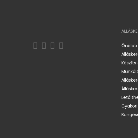
ÁLLÁSK
Önélet
Álláske
Készíts
Munkált
Állásker
Állásker
Letölth
Gyakori
Böngéss