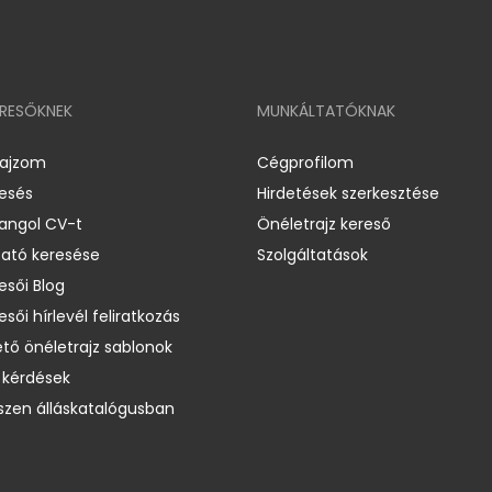
ERESŐKNEK
MUNKÁLTATÓKNAK
rajzom
Cégprofilom
resés
Hirdetések szerkesztése
 angol CV-t
Önéletrajz kereső
ató keresése
Szolgáltatások
esői Blog
esői hírlevél feliratkozás
ető önéletrajz sablonok
 kérdések
zen álláskatalógusban