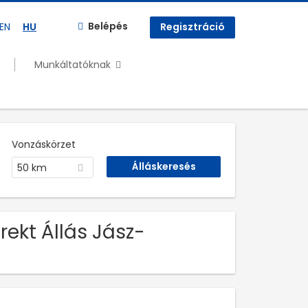
Belépés
EN
HU
Regisztráció
Munkáltatóknak
Vonzáskörzet
50 km
rekt Állás Jász-