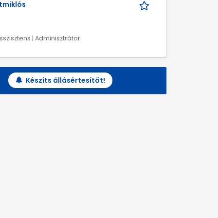
tmiklós
sszisztens | Adminisztrátor
Készíts állásértesítőt!