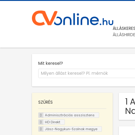
ÁLLÁSKERE
ÁLLÁSHIRD
Mit keresel?
1 
SZŰRÉS
N
Adminisztrációs asszisztens
HD Direkt
Jász-Nagykun-Szolnok megye