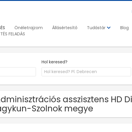
SÉS
Önéletrajzom
Állásértesítő
Blog
Tudástár
ETÉS FELADÁS
Hol keresed?
Adminisztrációs asszisztens HD Di
agykun-Szolnok megye