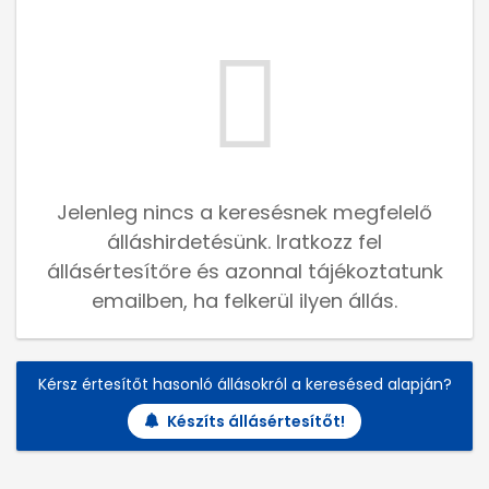
Jelenleg nincs a keresésnek megfelelő
álláshirdetésünk. Iratkozz fel
állásértesítőre és azonnal tájékoztatunk
emailben, ha felkerül ilyen állás.
Kérsz értesítőt hasonló állásokról a keresésed alapján?
Készíts állásértesítőt!