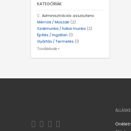
KATEGÓRIÁK
Adminisztrációs asszisztens
Mérnök / Műszaki
(2)
Szakmunka / fizikai munka
(2)
Építés / Ingatlan
(1)
Gyártás / Termelés
(1)
Továbbiak »
ÁLLÁSK
Önélet