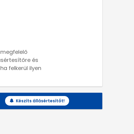
 megfelelő
lásértesítőre és
a felkerül ilyen
Készíts állásértesítőt!