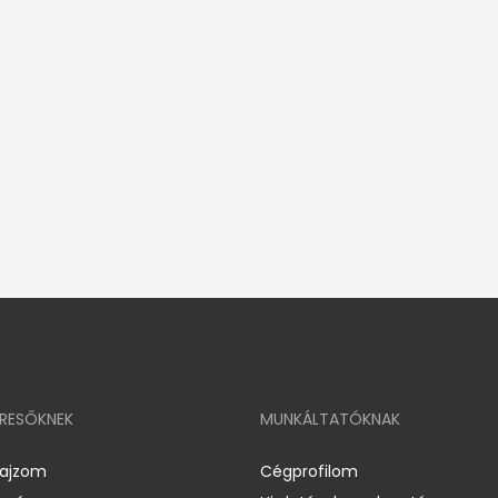
ERESŐKNEK
MUNKÁLTATÓKNAK
rajzom
Cégprofilom