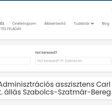
SÉS
Önéletrajzom
Állásértesítő
Blog
Tudástár
ETÉS FELADÁS
Hol keresed?
Adminisztrációs asszisztens Carl
t. állás Szabolcs-Szatmár-Bere