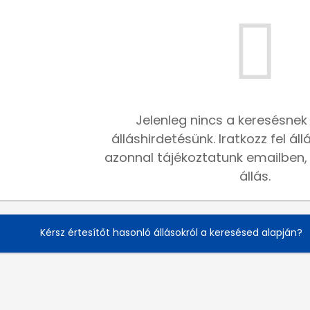
Jelenleg nincs a keresésnek
álláshirdetésünk. Iratkozz fel ál
azonnal tájékoztatunk emailben, h
állás.
Kérsz értesítőt hasonló állásokról a keresésed alapján?