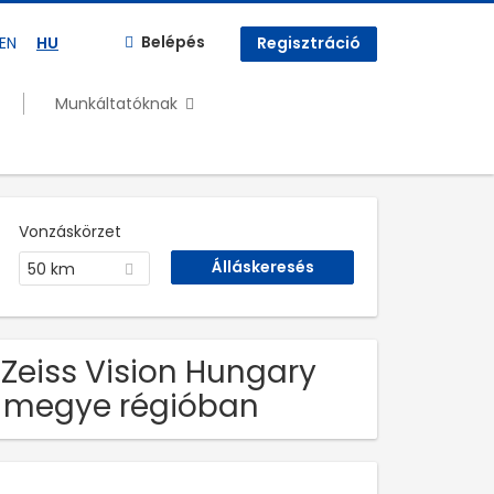
Belépés
EN
HU
Regisztráció
Munkáltatóknak
Vonzáskörzet
50 km
 Zeiss Vision Hungary
g megye régióban