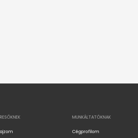
ERESŐKNEK
MUNKÁLTATÓKNAK
rajzom
Cégprofilom