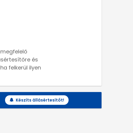
 megfelelő
lásértesítőre és
a felkerül ilyen
Készíts állásértesítőt!