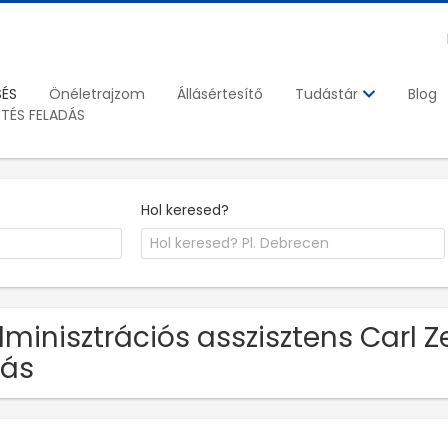
SÉS
Önéletrajzom
Állásértesítő
Blog
Tudástár
ETÉS FELADÁS
Hol keresed?
minisztrációs asszisztens Carl Ze
lás