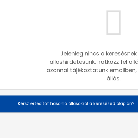
Jelenleg nincs a keresésnek
álláshirdetésünk. Iratkozz fel ál
azonnal tájékoztatunk emailben, h
állás.
Kérsz értesítőt hasonló állásokról a keresésed alapján?