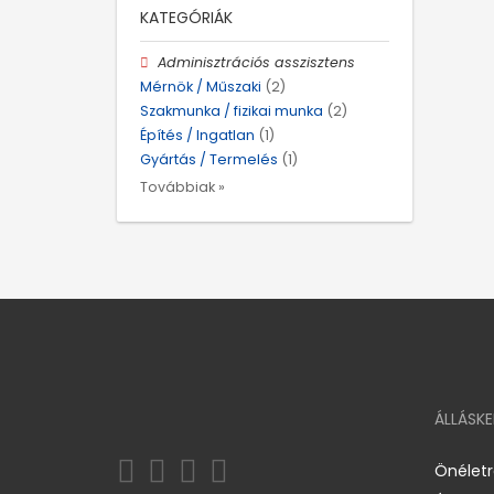
KATEGÓRIÁK
Adminisztrációs asszisztens
Mérnök / Műszaki
(2)
Szakmunka / fizikai munka
(2)
Építés / Ingatlan
(1)
Gyártás / Termelés
(1)
Továbbiak »
ÁLLÁSK
Önélet