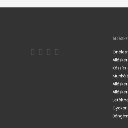
ÁLLÁSK
Önélet
Álláske
Készíts
Munkált
Állásker
Állásker
Letölth
Gyakori
Böngéss