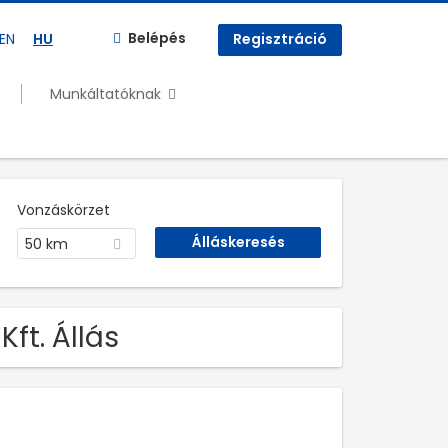
Belépés
EN
HU
Regisztráció
Munkáltatóknak
Vonzáskörzet
50 km
ft. Állás