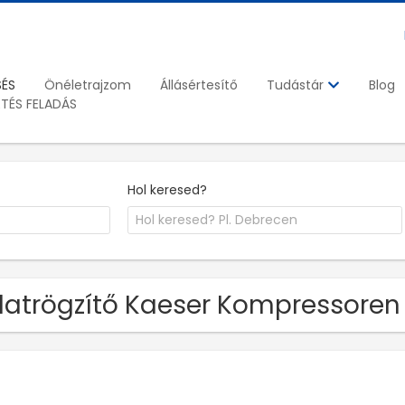
SÉS
Önéletrajzom
Állásértesítő
Blog
Tudástár
ETÉS FELADÁS
Hol keresed?
atrögzítő Kaeser Kompressoren K