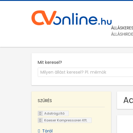
ÁLLÁSKERE
ÁLLÁSHIRD
Mit keresel?
Ad
SZŰRÉS
Adatrögzítő
Kaeser Kompressoren Kft.
Töröl