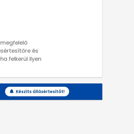
 megfelelő
lásértesítőre és
a felkerül ilyen
Készíts állásértesítőt!