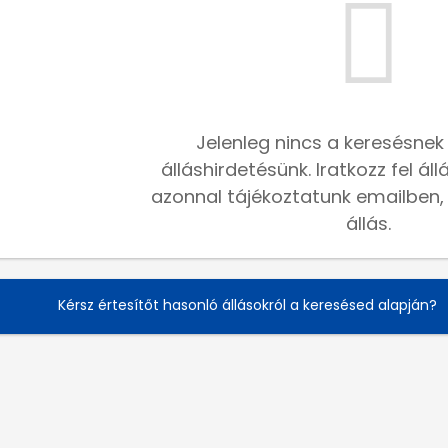
Jelenleg nincs a keresésnek
álláshirdetésünk. Iratkozz fel ál
azonnal tájékoztatunk emailben, h
állás.
Kérsz értesítőt hasonló állásokról a keresésed alapján?