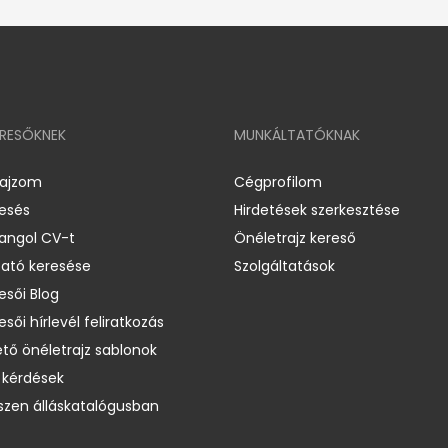
ERESŐKNEK
MUNKÁLTATÓKNAK
rajzom
Cégprofilom
resés
Hirdetések szerkesztése
 angol CV-t
Önéletrajz kereső
ató keresése
Szolgáltatások
esői Blog
esői hírlevél feliratkozás
ető önéletrajz sablonok
 kérdések
zen álláskatalógusban