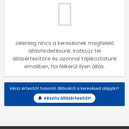
Jelenleg nincs a keresésnek megfelelő
álláshirdetésünk. Iratkozz fel
állásértesítőre és azonnal tájékoztatunk
emailben, ha felkerül ilyen állás.
Kérsz értesítőt hasonló állásokról a keresésed alapján?
Készíts állásértesítőt!