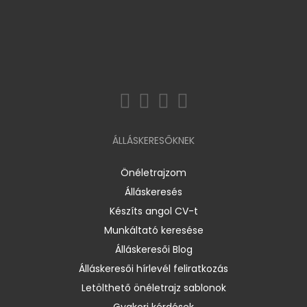
ÁLLÁSKERESŐKNEK
Önéletrajzom
Álláskeresés
Készíts angol CV-t
Munkáltató keresése
Álláskeresői Blog
Álláskeresői hírlevél feliratkozás
Letölthető önéletrajz sablonok
Gyakori kérdések