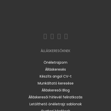
ÁLLÁSKERESŐKNEK
Önéletrajzom
Álláskeresés
Készíts angol CV-t
Munkáltató keresése
Álláskeresői Blog
Álláskeresői hírlevél feliratkozás
Letölthető önéletrajz sablonok
Gyakori kérdések