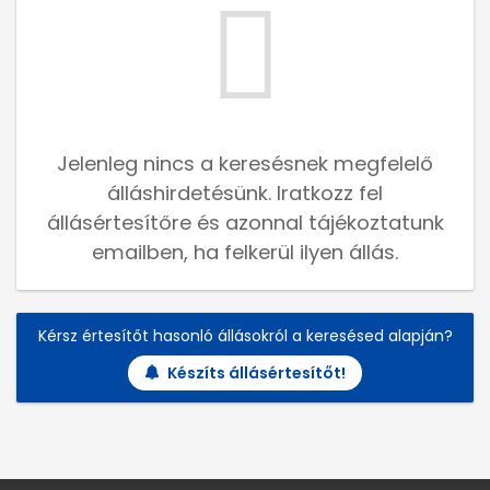
Jelenleg nincs a keresésnek megfelelő
álláshirdetésünk. Iratkozz fel
állásértesítőre és azonnal tájékoztatunk
emailben, ha felkerül ilyen állás.
Kérsz értesítőt hasonló állásokról a keresésed alapján?
Készíts állásértesítőt!