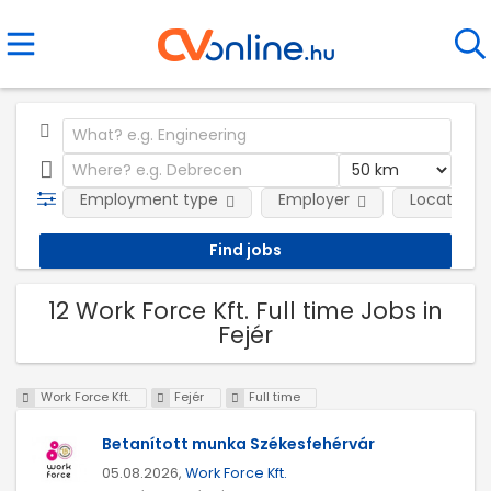
Employment type
Employer
Location
12 Work Force Kft. Full time Jobs in
Fejér
Work Force Kft.
Fejér
Full time
Betanított munka Székesfehérvár
05.08.2026,
Work Force Kft.