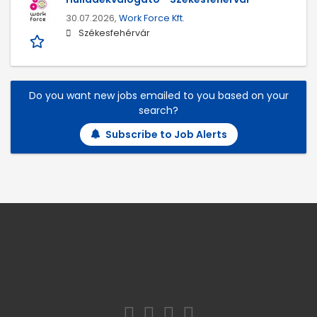
30.07.2026,
Work Force Kft.
Székesfehérvár
Do you want new jobs emailed to you based on your
search?
Subscribe to Job Alerts