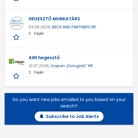
HEGESZTŐ MUNKATÁRS
03.08.2026,
BECK AND PARTNERS Kft.
Fejér
AWI hegesztő
31.07.2026,
Viapan „Dologidő” Kft.
Fejér
Do you want new jobs emailed to you based on your
search?
Subscribe to Job Alerts