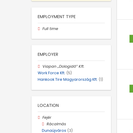
EMPLOYMENT TYPE
Full time
EMPLOYER
Viapan „Dologidő” Kft.
Work Force Kft.
(5)
Hankook Tire Magyarország Kft.
(1)
LOCATION
Fejér
Rácalmás
Dunaújváros
(3)