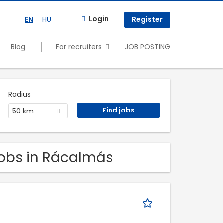
Login
EN
HU
Register
Blog
For recruiters
JOB POSTING
Radius
50 km
 Jobs in Rácalmás