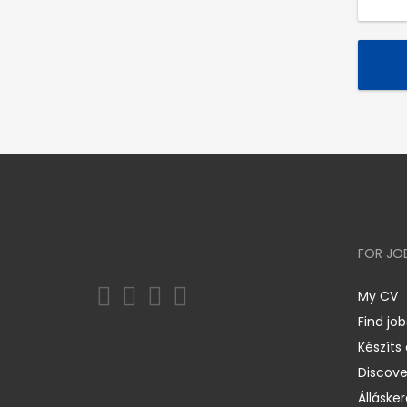
FOR JO
My CV
Find job
Készíts
Discov
Állásker