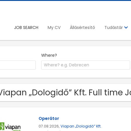
JOB SEARCH
My CV
Állásértesítő
Tudástár
Where?
Viapan „Dologidő” Kft. Full time
Operátor
07.08.2026,
Viapan „Dologidő” Kft.