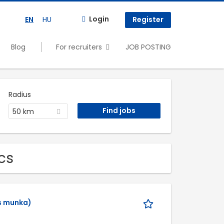
Login
EN
HU
Register
Blog
For recruiters
JOB POSTING
Radius
50 km
écs
s munka)