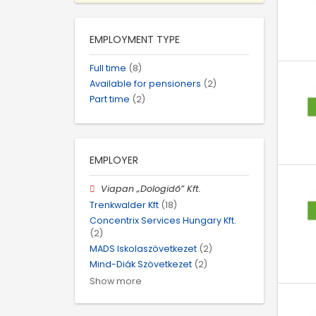
EMPLOYMENT TYPE
Full time
(8)
Available for pensioners
(2)
Part time
(2)
EMPLOYER
Viapan „Dologidő” Kft.
Trenkwalder Kft
(18)
Concentrix Services Hungary Kft.
(2)
MADS Iskolaszövetkezet
(2)
Mind-Diák Szövetkezet
(2)
Show more