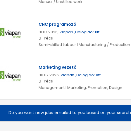
Manual / Unskilled work
CNC programozó
31.07.2026,
Viapan „Dologidő” Kft.
Pécs
Semi-skilled Labour | Manufacturing / Production
Marketing vezető
30.07.2026,
Viapan „Dologidő” Kft.
Pécs
Management | Marketing, Promotion, Design
Do you want new jobs emailed to you based on your searc