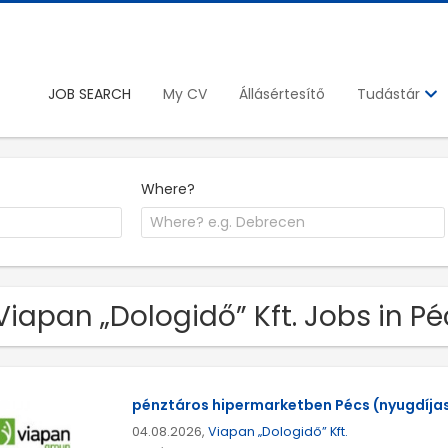
JOB SEARCH
My CV
Állásértesítő
Tudástár
Where?
 Viapan „Dologidő” Kft. Jobs in P
pénztáros hipermarketben Pécs (nyugdíja
04.08.2026,
Viapan „Dologidő” Kft.