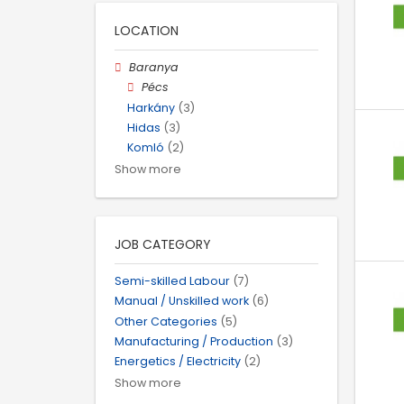
LOCATION
Baranya
Pécs
Harkány
(3)
Hidas
(3)
Komló
(2)
Show more
JOB CATEGORY
Semi-skilled Labour
(7)
Manual / Unskilled work
(6)
Other Categories
(5)
Manufacturing / Production
(3)
Energetics / Electricity
(2)
Show more