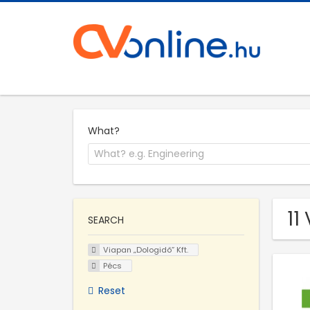
What?
11
SEARCH
Viapan „Dologidő” Kft.
Pécs
Reset