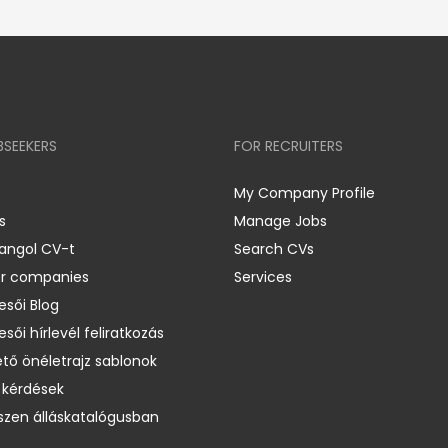
BSEEKERS
FOR RECRUITERS
My Company Profile
s
Manage Jobs
 angol CV-t
Search CVs
er companies
Services
esői Blog
esői hírlevél feliratkozás
ető önéletrajz sablonok
 kérdések
zen álláskatalógusban