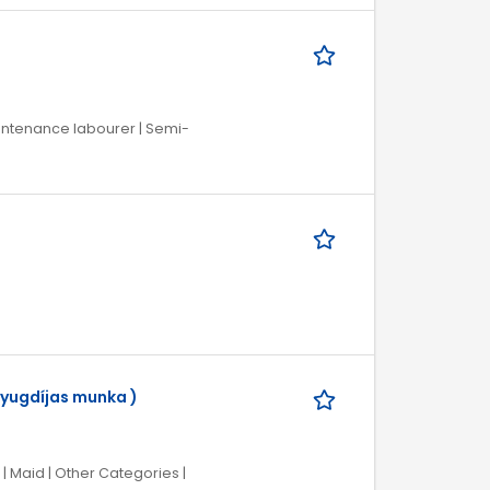
aintenance labourer | Semi-
yugdíjas munka )
| Maid | Other Categories |