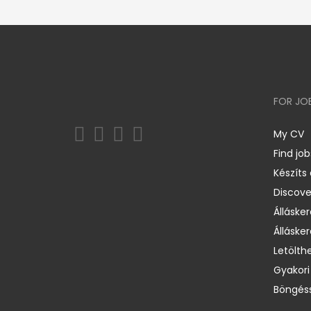
FOR JO
My CV
Find job
Készíts
Discov
Állásker
Állásker
Letölth
Gyakori
Böngéss