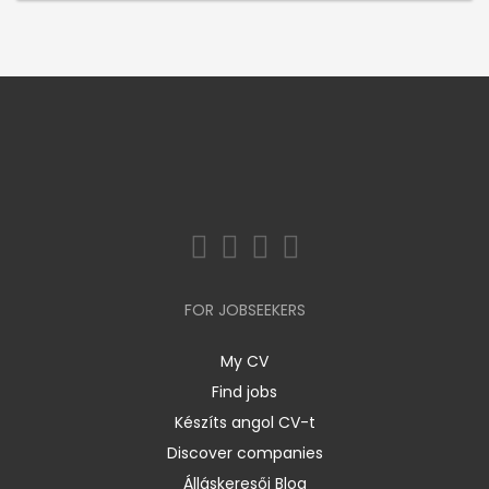
FOR JOBSEEKERS
My CV
Find jobs
Készíts angol CV-t
Discover companies
Álláskeresői Blog