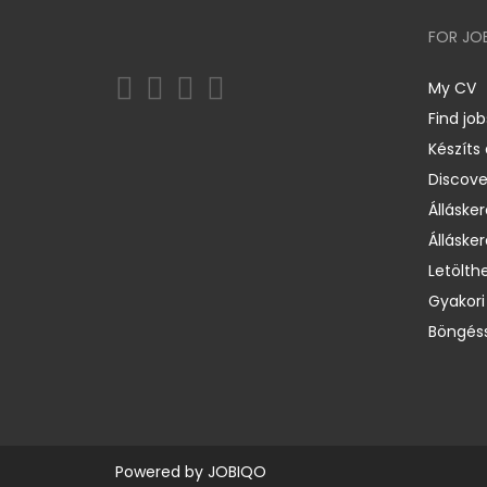
FOR JO
My CV
Find job
Készíts
Discov
Állásker
Állásker
Letölth
Gyakori
Böngéss
Powered by
JOBIQO