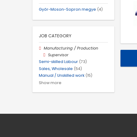
Győr-Moson-Sopron megye
(4)
JOB CATEGORY
Manufacturing / Production
Supervisor
Semi-skilled Labour
(73)
Sales, Wholesale
(54)
Manual / Unskilled work
(15)
Show more