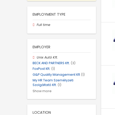
EMPLOYMENT TYPE
Full time
EMPLOYER
Unix Autó Kft.
BECK AND PARTNERS Kft.
(3)
FoxPost Kft.
(1)
G&P Quality Management Kft
(1)
My HR Team Személyzeti
Szolgáltató Kft.
(1)
Show more
LOCATION