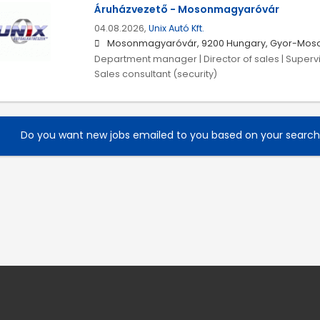
Áruházvezető - Mosonmagyaróvár
04.08.2026,
Unix Autó Kft.
Mosonmagyaróvár, 9200 Hungary, Gyor-Mos
Department manager | Director of sales | Supervis
Sales consultant (security)
Do you want new jobs emailed to you based on your searc