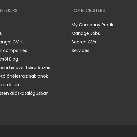
BSEEKERS
FOR RECRUITERS
My Company Profile
s
Manage Jobs
 angol CV-t
Search CVs
er companies
Services
esői Blog
esői hírlevél feliratkozás
ető önéletrajz sablonok
 kérdések
zen álláskatalógusban