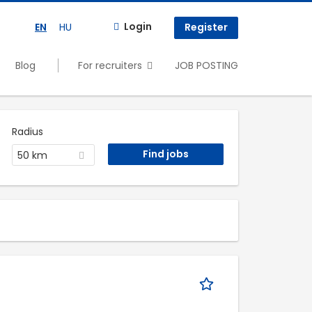
Login
EN
HU
Register
Blog
For recruiters
JOB POSTING
Radius
50 km