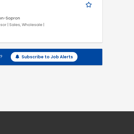
on-Sopron
or | Sales, Wholesale |
h?
Subscribe to Job Alerts