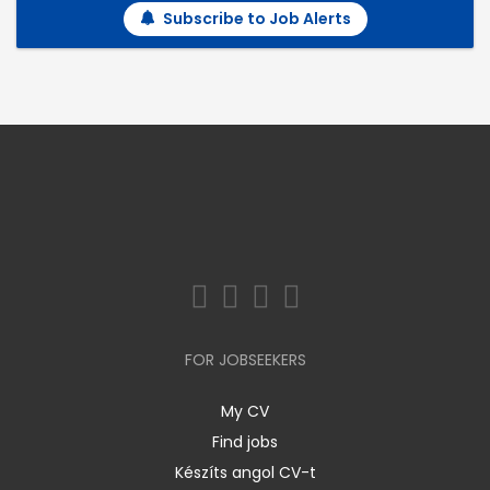
Subscribe to Job Alerts
FOR JOBSEEKERS
My CV
Find jobs
Készíts angol CV-t