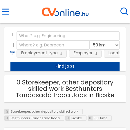
Employment type
Employer
Location
0 Storekeeper, other depository
skilled work Besthunters
Tanácsadó Iroda Jobs in Bicske
Storekeeper, other depository skilled work
Besthunters Tanácsadó Iroda
Bicske
Full time