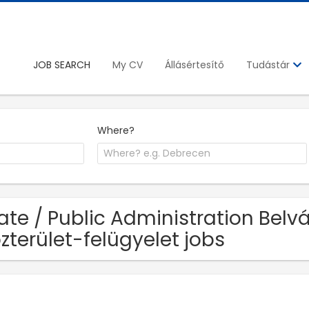
JOB SEARCH
My CV
Állásértesítő
Tudástár
Where?
ate / Public Administration Belv
zterület-felügyelet jobs