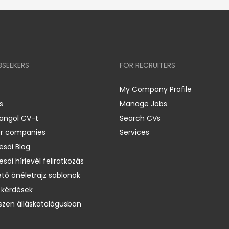
BSEEKERS
FOR RECRUITERS
My Company Profile
s
Manage Jobs
 angol CV-t
Search CVs
er companies
Services
esői Blog
esői hírlevél feliratkozás
ető önéletrajz sablonok
 kérdések
zen álláskatalógusban