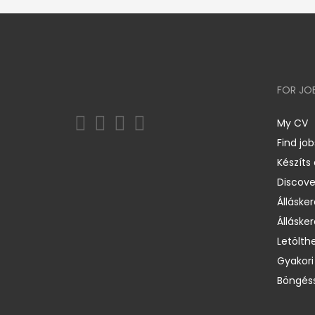
FOR JO
My CV
Find job
Készíts
Discov
Állásker
Állásker
Letölth
Gyakori
Böngéss