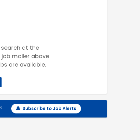
 search at the
 job mailer above
bs are available.
h?
Subscribe to Job Alerts