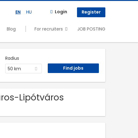
Login
EN
HU
Register
Blog
For recruiters
JOB POSTING
Radius
50 km
áros-Lipótváros