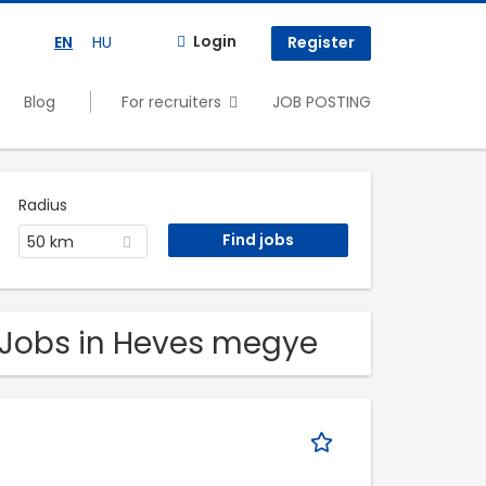
Login
EN
HU
Register
Blog
For recruiters
JOB POSTING
Radius
50 km
e Jobs in Heves megye