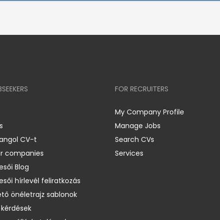
BSEEKERS
FOR RECRUITERS
My Company Profile
s
Manage Jobs
 angol CV-t
Search CVs
er companies
Services
esői Blog
esői hírlevél feliratkozás
ető önéletrajz sablonok
 kérdések