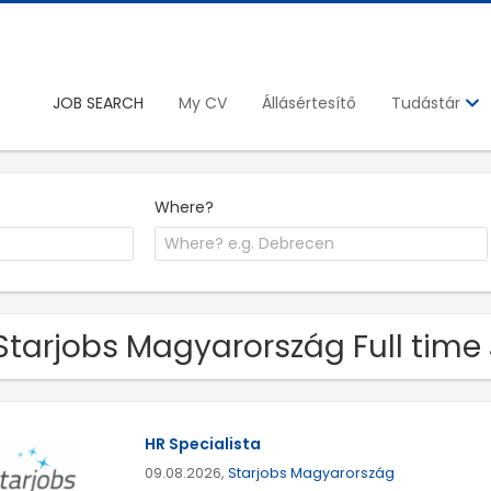
JOB SEARCH
My CV
Állásértesítő
Tudástár
Where?
Starjobs Magyarország Full tim
HR Specialista
09.08.2026,
Starjobs Magyarország