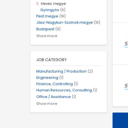
Heves megye
Gyöngyös
(6)
Pest megye
(16)
Jász-Nagykun-Szolnok megye
(15)
Budapest
(9)
Show more
JOB CATEGORY
Manufacturing / Production
(2)
Engineering
(1)
Finance, Controlling
(1)
Human Resources, Consulting
(1)
Office / Assistance
(1)
Show more