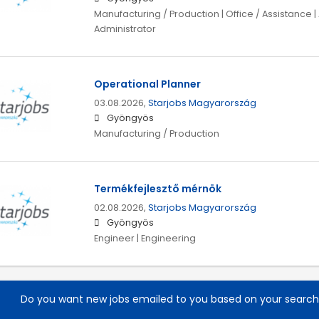
Manufacturing / Production | Office / Assistance | 
Administrator
Operational Planner
03.08.2026,
Starjobs Magyarország
Gyöngyös
Manufacturing / Production
Termékfejlesztő mérnök
02.08.2026,
Starjobs Magyarország
Gyöngyös
Engineer | Engineering
Do you want new jobs emailed to you based on your searc