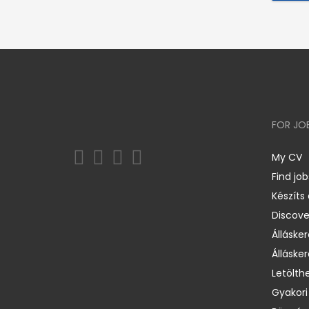
FOR JO
My CV
Find job
Készíts
Discov
Állásker
Állásker
Letölth
Gyakori