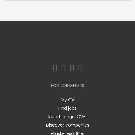
FOR JOBSEEKERS
My CV
Find jobs
Készíts angol CV-t
Discover companies
Álláskeresői Blog