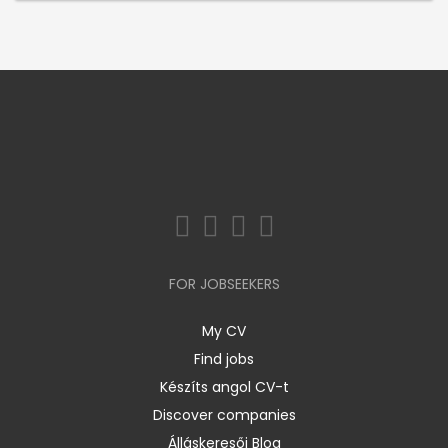
FOR JOBSEEKERS
My CV
Find jobs
Készíts angol CV-t
Discover companies
Álláskeresői Blog