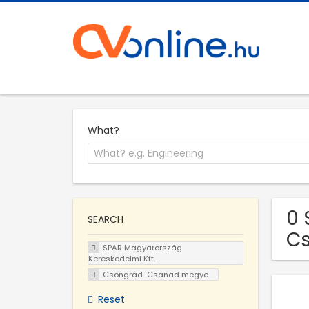
What?
0 
SEARCH
C
SPAR Magyarország
Kereskedelmi Kft.
Csongrád-Csanád megye
Reset