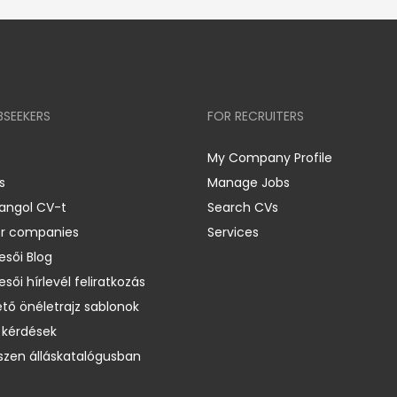
BSEEKERS
FOR RECRUITERS
My Company Profile
s
Manage Jobs
 angol CV-t
Search CVs
er companies
Services
esői Blog
esői hírlevél feliratkozás
ető önéletrajz sablonok
 kérdések
zen álláskatalógusban