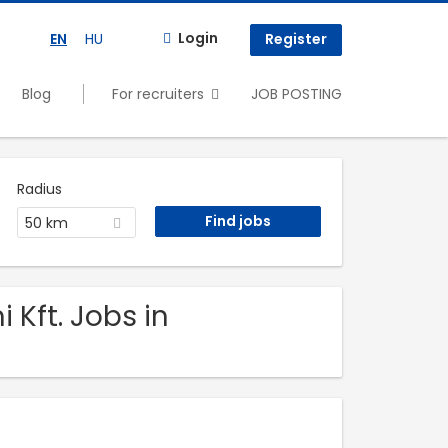
Login
EN
HU
Register
Blog
For recruiters
JOB POSTING
Radius
50 km
Kft. Jobs in