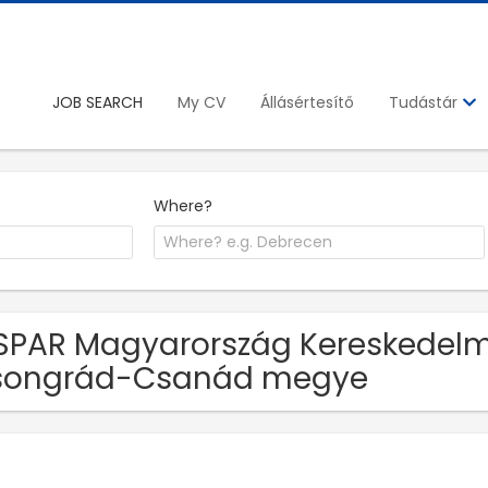
JOB SEARCH
My CV
Állásértesítő
Tudástár
Where?
SPAR Magyarország Kereskedelmi 
songrád-Csanád megye