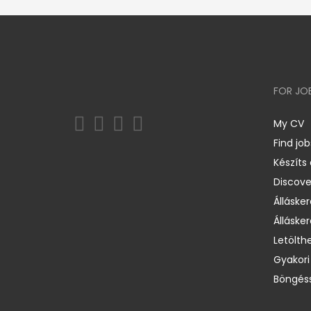
FOR JO
My CV
Find job
Készíts
Discov
Állásker
Állásker
Letölth
Gyakori
Böngéss