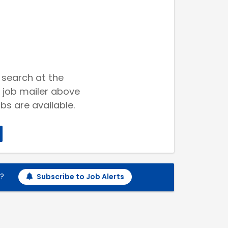
 search at the
 job mailer above
bs are available.
h?
Subscribe to Job Alerts