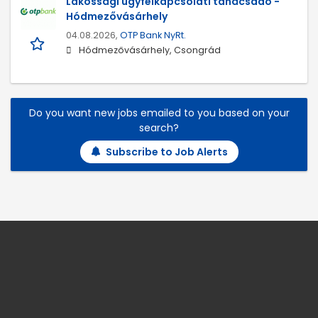
Lakossági ügyfélkapcsolati tanácsadó -
Hódmezővásárhely
04.08.2026,
OTP Bank NyRt.
Hódmezővásárhely, Csongrád
Do you want new jobs emailed to you based on your
search?
Subscribe to Job Alerts