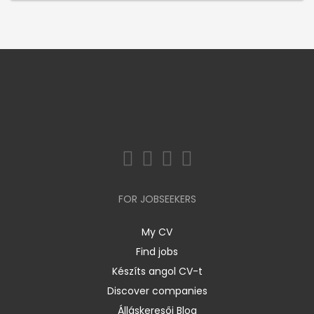
FOR JOBSEEKERS
My CV
Find jobs
Készíts angol CV-t
Discover companies
Álláskeresői Blog