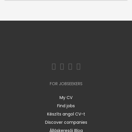
FOR JOBSEEKERS
My CV
Find jobs
Készíts angol CV-t
Discover companies
Álláskeresői Blog