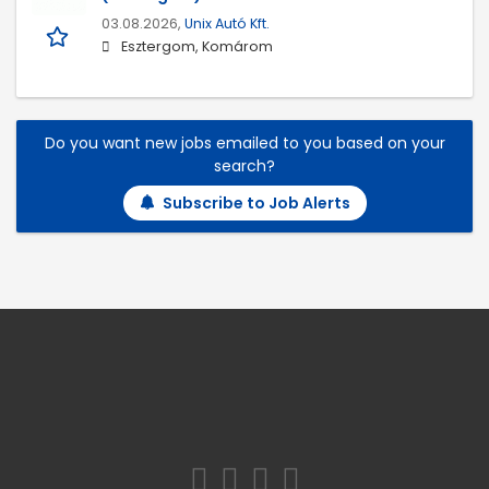
03.08.2026,
Unix Autó Kft.
Esztergom, Komárom
Do you want new jobs emailed to you based on your
search?
Subscribe to Job Alerts