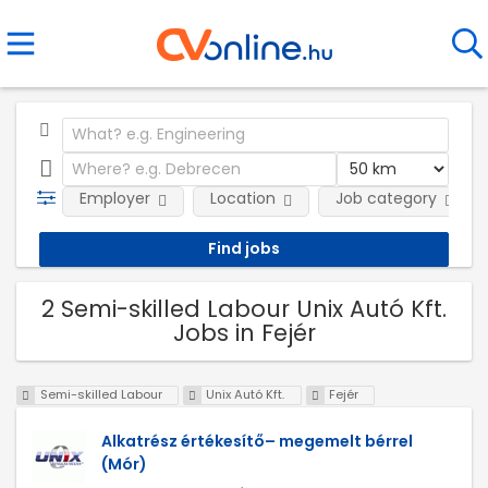
Employer
Location
Job category
2 Semi-skilled Labour Unix Autó Kft.
Jobs in Fejér
Semi-skilled Labour
Unix Autó Kft.
Fejér
Alkatrész értékesítő– megemelt bérrel
(Mór)