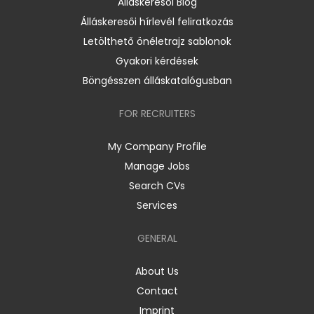
Álláskeresői Blog
Álláskeresői hírlevél feliratkozás
Letölthető önéletrajz sablonok
Gyakori kérdések
Böngésszen álláskatalógusban
FOR RECRUITERS
My Company Profile
Manage Jobs
Search CVs
Services
GENERAL
About Us
Contact
Imprint