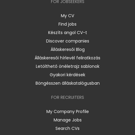
FOR JOBSEEKERS
My CV
Find jobs
Készíts angol CV-t
Discover companies
Álláskeresői Blog
Álláskeresői hírlevél feliratkozás
Letölthető önéletrajz sablonok
Gyakori kérdések
Böngésszen álláskatalógusban
FOR RECRUITERS
My Company Profile
Manage Jobs
Search CVs