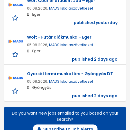
Wolt Courier Student Job – Eger
06.08.2026,
MADS Iskolaszövetkezet
Eger
published yesterday
Wolt - Futár diákmunka – Eger
05.08.2026,
MADS Iskolaszövetkezet
Eger
published 2 days ago
Gyorséttermi munkatárs - Gyöngyös DT
05.08.2026,
MADS Iskolaszövetkezet
Gyöngyös
published 2 days ago
Do you want new jobs emailed to you based on your
search?
Subscribe to Job Alerts