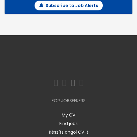
Subscribe to Job Alerts
FOR JOBSEEKERS
My CV
Find jobs
Készíts angol CV-t