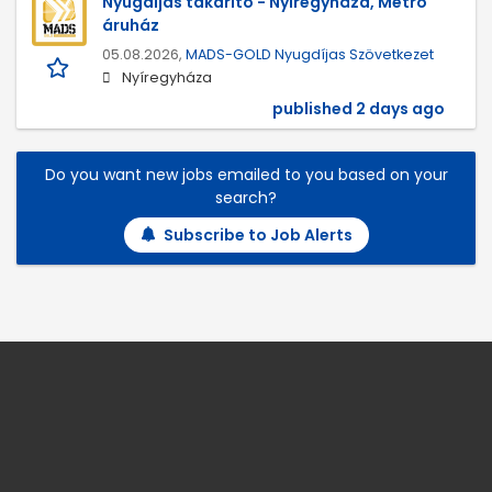
Nyugdíjas takarító - Nyíregyháza, Metro
áruház
05.08.2026,
MADS-GOLD Nyugdíjas Szövetkezet
Nyíregyháza
published 2 days ago
Do you want new jobs emailed to you based on your
search?
Subscribe to Job Alerts