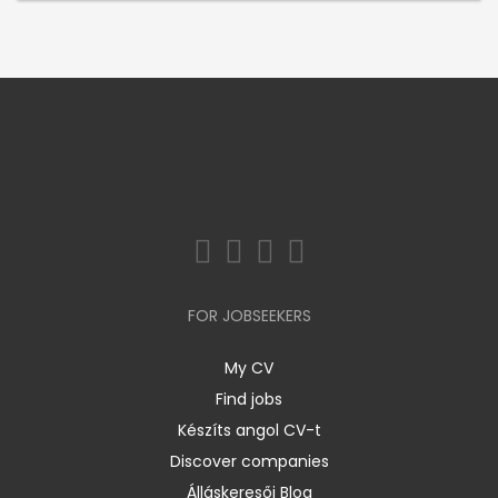
FOR JOBSEEKERS
My CV
Find jobs
Készíts angol CV-t
Discover companies
Álláskeresői Blog