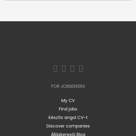
FOR JOBSEEKERS
My CV
Find jobs
Készíts angol CV-t
Discover companies
Álláskeresői Blog