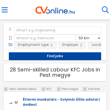
Employment type
Employer
Location
28 Semi-skilled Labour KFC Jobs in
Pest megye
Semi-skilled Labour
KFC
Pest megye
Full time
Éttermi munkatárs - Solymár Állás adatai |
AmRest