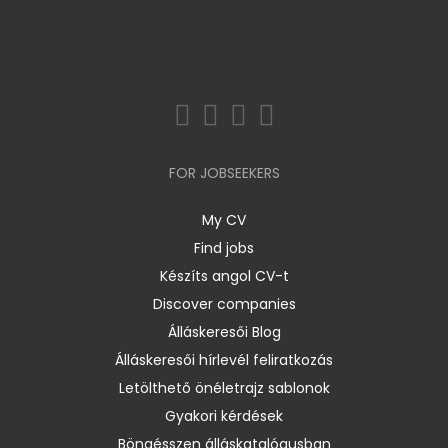
FOR JOBSEEKERS
My CV
Find jobs
Készíts angol CV-t
Discover companies
Álláskeresői Blog
Álláskeresői hírlevél feliratkozás
Letölthető önéletrajz sablonok
Gyakori kérdések
Böngésszen álláskatalógusban