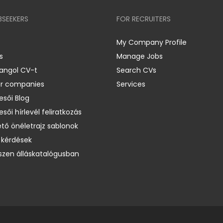
BSEEKERS
FOR RECRUITERS
My Company Profile
s
Manage Jobs
 angol CV-t
Search CVs
er companies
Services
esői Blog
esői hírlevél feliratkozás
ető önéletrajz sablonok
 kérdések
zen álláskatalógusban