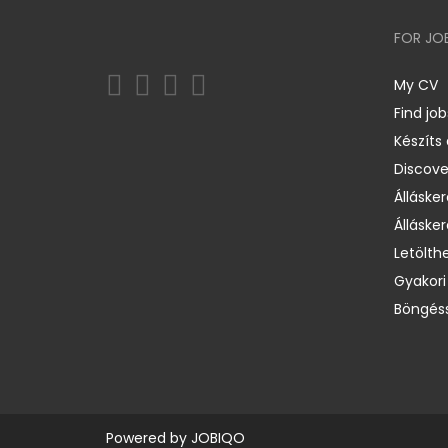
FOR JO
My CV
Find job
Készíts
Discov
Állásker
Állásker
Letölth
Gyakori
Böngéss
Powered by
JOBIQO