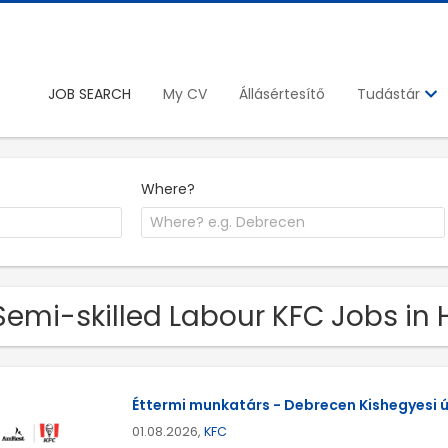
JOB SEARCH
My CV
Állásértesítő
Tudástár
Where?
Semi-skilled Labour KFC Jobs in
Éttermi munkatárs - Debrecen Kishegyesi ú
01.08.2026,
KFC