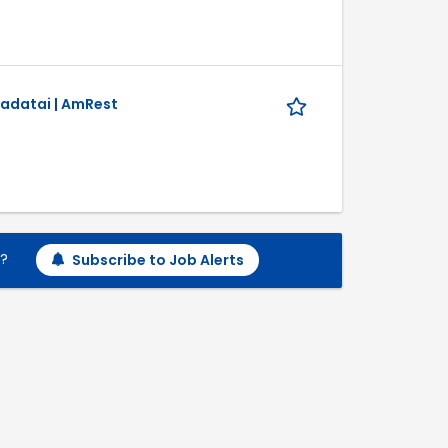
 adatai | AmRest
h?
Subscribe to Job Alerts