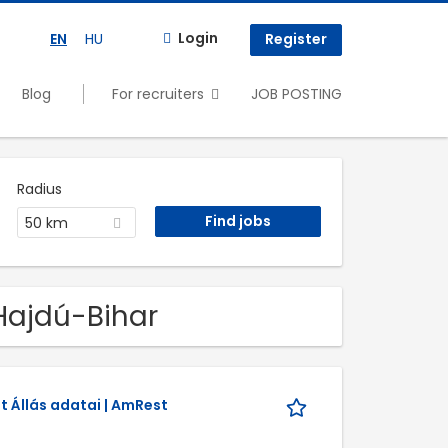
Login
EN
HU
Register
Blog
For recruiters
JOB POSTING
Radius
50 km
 Hajdú-Bihar
t Állás adatai | AmRest