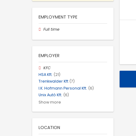
EMPLOYMENT TYPE
Full time
EMPLOYER
KFC
HSA Kft.
(21)
Trenkwalder Kft
(7)
I.K. Hofmann Personal Kft.
(6)
Unix Autó Kft.
(6)
Show more
LOCATION