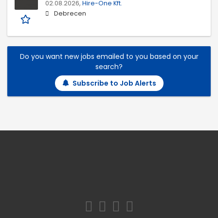
02.08.2026,
Hire-One Kft.
Debrecen
Do you want new jobs emailed to you based on your
search?
Subscribe to Job Alerts