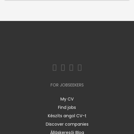
FOR JOBSEEKERS
My CV
Find jobs
Készíts angol CV-t
Discover companies
Álláskeresői Blog