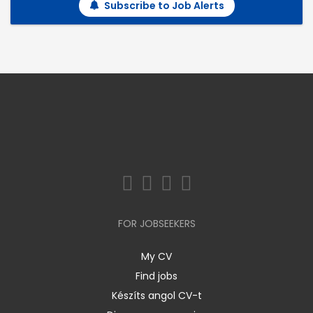
Subscribe to Job Alerts
FOR JOBSEEKERS
My CV
Find jobs
Készíts angol CV-t