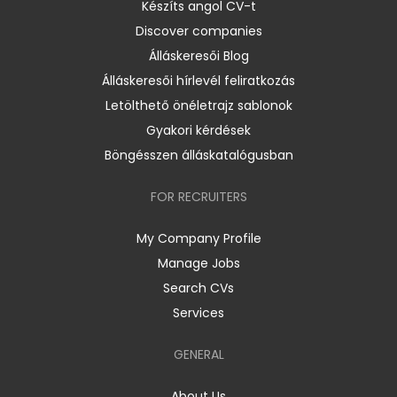
Készíts angol CV-t
Discover companies
Álláskeresői Blog
Álláskeresői hírlevél feliratkozás
Letölthető önéletrajz sablonok
Gyakori kérdések
Böngésszen álláskatalógusban
FOR RECRUITERS
My Company Profile
Manage Jobs
Search CVs
Services
GENERAL
About Us