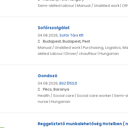
Semi-skilled Labour | Manual / Unskilled work | O
Sofőrszolgálat
04.08.2026,
Sofőr Társ Kft
Budapest, Budapest, Pest
Manual / Unskilled work | Purchasing, Logistics, M
skilled Labour | Driver/ chauffeur | Hungarian
Gondozó
04.08.2026,
BSZ ÉFESZI
Pécs, Baranya
Health / Social care | Social care worker | Semi-s
nurse | Hungarian
Reggeliztető munkalehetőség Hotelben ( n