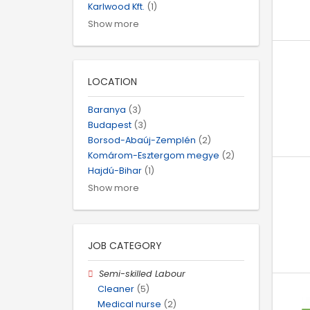
Karlwood Kft.
(1)
Show more
LOCATION
Baranya
(3)
Budapest
(3)
Borsod-Abaúj-Zemplén
(2)
Komárom-Esztergom megye
(2)
Hajdú-Bihar
(1)
Show more
JOB CATEGORY
Semi-skilled Labour
Cleaner
(5)
Medical nurse
(2)