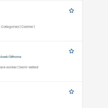
r Categories | Cashier |
Idősek Otthona
care worker | Semi-skilled