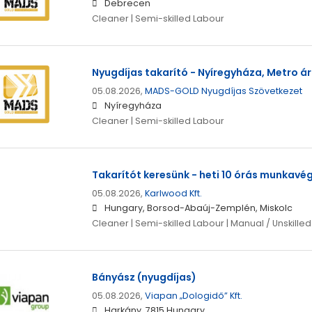
Debrecen
Cleaner | Semi-skilled Labour
Nyugdíjas takarító - Nyíregyháza, Metro á
05.08.2026,
MADS-GOLD Nyugdíjas Szövetkezet
Nyíregyháza
Cleaner | Semi-skilled Labour
Takarítót keresünk - heti 10 órás munkavé
05.08.2026,
Karlwood Kft.
Hungary, Borsod-Abaúj-Zemplén, Miskolc
Cleaner | Semi-skilled Labour | Manual / Unskilled
Bányász (nyugdíjas)
05.08.2026,
Viapan „Dologidő” Kft.
Harkány, 7815 Hungary