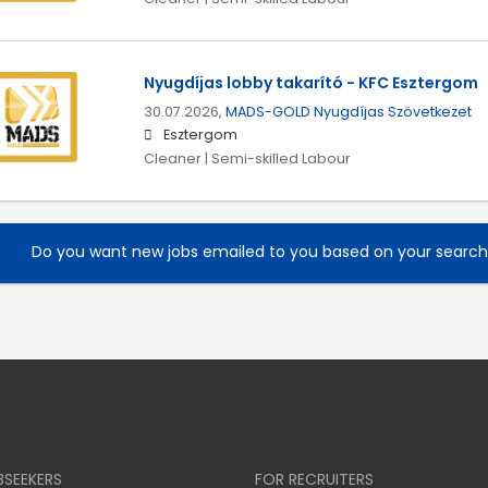
Nyugdíjas lobby takarító - KFC Esztergom
30.07.2026,
MADS-GOLD Nyugdíjas Szövetkezet
Esztergom
Cleaner | Semi-skilled Labour
Do you want new jobs emailed to you based on your searc
BSEEKERS
FOR RECRUITERS