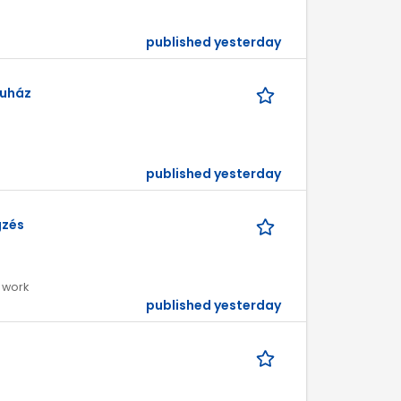
published yesterday
ruház
published yesterday
gzés
 work
published yesterday