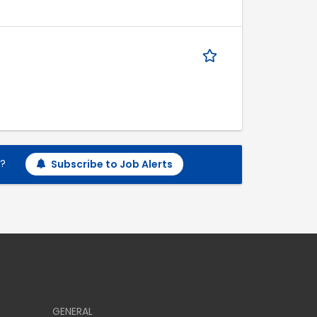
h?
Subscribe to Job Alerts
GENERAL