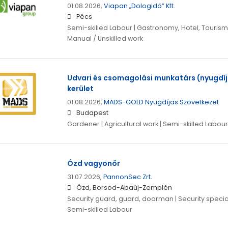
01.08.2026,
Viapan „Dologidő” Kft.
Pécs
Semi-skilled Labour | Gastronomy, Hotel, Tourism 
Manual / Unskilled work
Udvari és csomagolási munkatárs (nyugdíja
kerület
01.08.2026,
MADS-GOLD Nyugdíjas Szövetkezet
Budapest
Gardener | Agricultural work | Semi-skilled Labour
Ózd vagyonőr
31.07.2026,
PannonSec Zrt.
Ózd, Borsod-Abaúj-Zemplén
Security guard, guard, doorman | Security speciali
Semi-skilled Labour