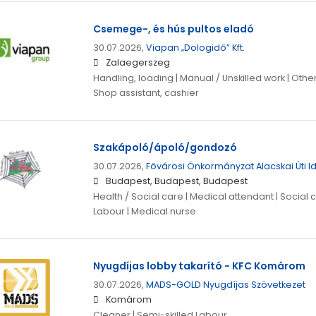
Csemege-, és hús pultos eladó
30.07.2026,
Viapan „Dologidő” Kft.
Zalaegerszeg
Handling, loading | Manual / Unskilled work | Othe
Shop assistant, cashier
Szakápoló/ápoló/gondozó
30.07.2026,
Fővárosi Önkormányzat Alacskai Úti 
Budapest, Budapest, Budapest
Health / Social care | Medical attendant | Social 
Labour | Medical nurse
Nyugdíjas lobby takarító - KFC Komárom
30.07.2026,
MADS-GOLD Nyugdíjas Szövetkezet
Komárom
Cleaner | Semi-skilled Labour