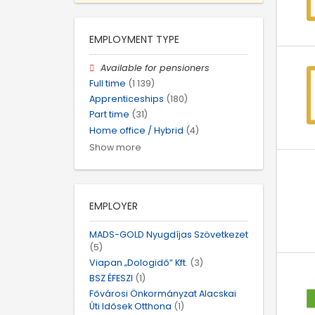
EMPLOYMENT TYPE
Available for pensioners
Full time
(1 139)
Apprenticeships
(180)
Part time
(31)
Home office / Hybrid
(4)
Show more
EMPLOYER
MADS-GOLD Nyugdíjas Szövetkezet
(5)
Viapan „Dologidő” Kft.
(3)
BSZ ÉFESZI
(1)
Fővárosi Önkormányzat Alacskai
Úti Idősek Otthona
(1)