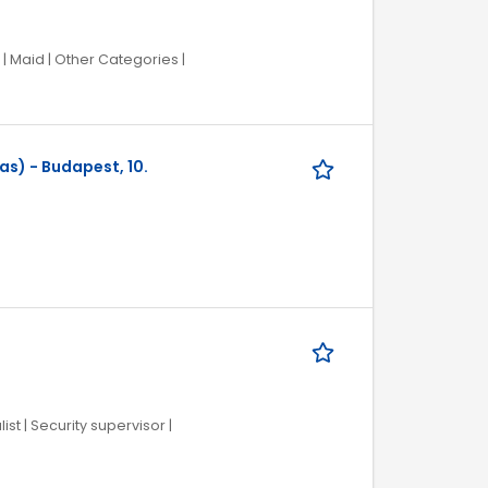
| Maid | Other Categories |
s) - Budapest, 10.
st | Security supervisor |