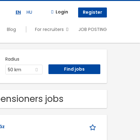
Login
EN
HU
Register
Blog
For recruiters
JOB POSTING
Radius
50 km
pensioners jobs
áz