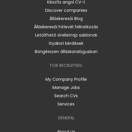
Készíts angol CV-t
Discover companies
Álláskeresői Blog
Álláskeresői hírlevél feliratkozás
Letölthető önéletrajz sablonok
Gyakori kérdések
Böngésszen álláskatalógusban
FOR RECRUITERS
My Company Profile
Manage Jobs
Search CVs
Services
GENERAL
About Us