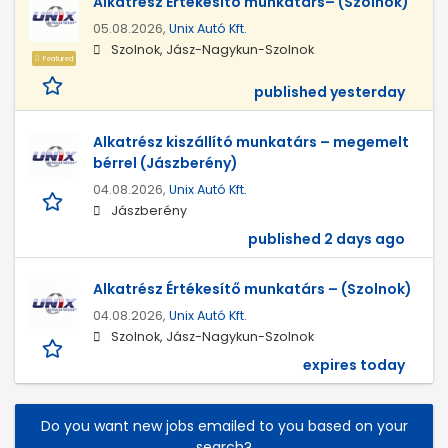
Alkatrész Értékesítő munkatárs– (Szolnok)
05.08.2026,
Unix Autó Kft.
Szolnok, Jász-Nagykun-Szolnok
Featured
published yesterday
Alkatrész kiszállító munkatárs – megemelt
bérrel (Jászberény)
04.08.2026,
Unix Autó Kft.
Jászberény
published 2 days ago
Alkatrész Értékesítő munkatárs – (Szolnok)
04.08.2026,
Unix Autó Kft.
Szolnok, Jász-Nagykun-Szolnok
expires today
Do you want new jobs emailed to you based on your
search?