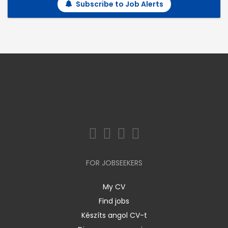
Subscribe to Job Alerts
FOR JOBSEEKERS
My CV
Find jobs
Készíts angol CV-t