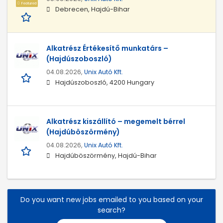
Featured
Debrecen, Hajdú-Bihar
Alkatrész Értékesítő munkatárs –
(Hajdúszoboszló)
04.08.2026,
Unix Autó Kft.
Hajdúszoboszló, 4200 Hungary
Alkatrész kiszállító – megemelt bérrel
(Hajdúböszörmény)
04.08.2026,
Unix Autó Kft.
Hajdúböszörmény, Hajdú-Bihar
Do you want new jobs emailed to you based on your
search?