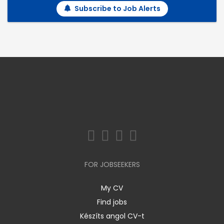
Subscribe to Job Alerts
FOR JOBSEEKERS
My CV
Find jobs
Készíts angol CV-t