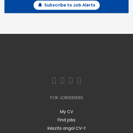
Subscribe to Job Alerts
FOR JOBSEEKERS
My CV
Find jobs
Készíts angol CV-t