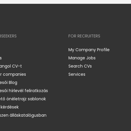
BSEEKERS
FOR RECRUITERS
My Company Profile
s
Manage Jobs
 angol CV-t
Search CVs
er companies
Services
esői Blog
esői hírlevél feliratkozás
ető önéletrajz sablonok
 kérdések
zen álláskatalógusban