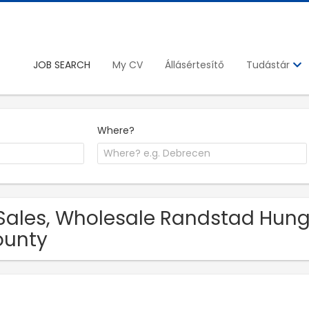
JOB SEARCH
My CV
Állásértesítő
Tudástár
Where?
Sales, Wholesale Randstad Hunga
ounty