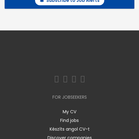
Subscribe to Job Alerts
FOR JOBSEEKERS
My CV
Find jobs
Készíts angol CV-t
Discover companies