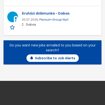
Áruházi diákmunka - Dabas
30.07.2026,
Pensum Group Nyrt
Dabas
Do you want new jobs emailed to you based on your
search?
Subscribe to Job Alerts