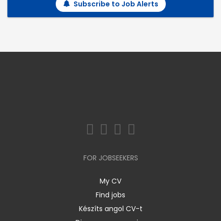
Subscribe to Job Alerts
FOR JOBSEEKERS
My CV
Find jobs
Készíts angol CV-t